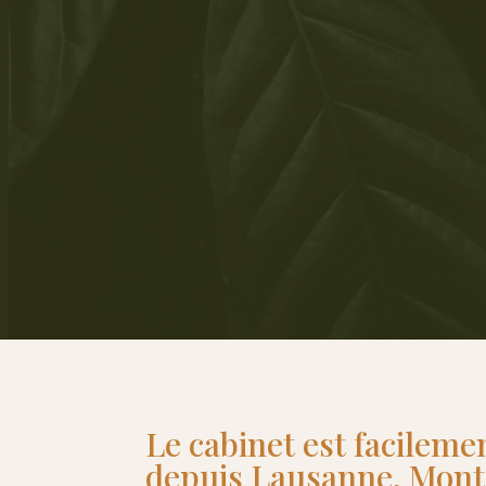
Le cabinet est
facileme
depuis Lausanne, Montr